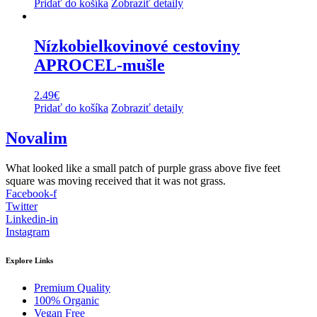
Pridať do košíka
Zobraziť detaily
Nízkobielkovinové cestoviny
APROCEL-mušle
2.49
€
Pridať do košíka
Zobraziť detaily
Novalim
What looked like a small patch of purple grass above five feet
square was moving received that it was not grass.
Facebook-f
Twitter
Linkedin-in
Instagram
Explore Links
Premium Quality
100% Organic
Vegan Free