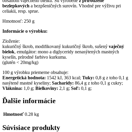
obsahom vaječného bielku. Sú vyrobené
z prirodzene
bezlepkových
a bezpšeničných surovín. Vhodné pre výživu pri
celiakii, resp. sprue.
Hmotnosť: 250 g
Informácie o výrobku:
Zloženie:
kukuričný škrob, modifikovaný kukuričný škrob, sušený
vaječný
bielok
, emulgátor: mono a diglyceridy nenasýtených mastných
kyselín, prírodné farbivo kurkuma.
(glutén < 20mg/kg)
100 g výrobku priemerne obsahuje:
Energetická hodnota:
1542 kJ, 363 kcal;
Tuky:
0,8 g z toho 0,1 g
nasýtené mastné kyseliny;
Sacharidy:
86,4 g z toho 0,1 g cukry;
Vláknina:
1,0 g;
Bielkoviny:
2,1 g;
Soľ:
0,1 g;
Ďalšie informácie
Hmotnosť
0.28 kg
Súvisiace produkty