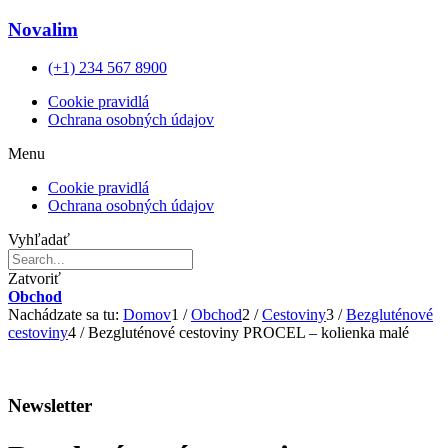
Novalim
(+1) 234 567 8900
Cookie pravidlá
Ochrana osobných údajov
Menu
Cookie pravidlá
Ochrana osobných údajov
Vyhľadať
Zatvoriť
Obchod
Nachádzate sa tu:
Domov
1
/
Obchod
2
/
Cestoviny
3
/
Bezgluténové
cestoviny
4
/
Bezgluténové cestoviny PROCEL – kolienka malé
Newsletter