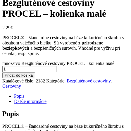
Bezgluténové cestoviny
PROCEL – kolienka malé
2.29
€
PROCEL® – štandardné cestoviny na báze kukuričného škrobu s
obsahom vaječného bielku. Sú vyrobené
z prirodzene
bezlepkových
a bezpšeničných surovín. Vhodné pre výživu pri
celiakii, resp. sprue.
množstvo Bezgluténové cestoviny PROCEL - kolienka malé
Pridať do košíka
Katalógové číslo:
2182
Kategórie:
Bezgluténové cestoviny
,
Cestoviny
Popis
Ďalšie informácie
Popis
PROCEL® – štandardné cestoviny na báze kukuričného škrobu s