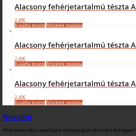
Alacsony fehérjetartalmú tészta 
2.49
€
Kosárba teszem
Részletek mutatása
Alacsony fehérjetartalmú tészta 
2.49
€
Kosárba teszem
Részletek mutatása
Alacsony fehérjetartalmú tészta
2.49
€
Kosárba teszem
Részletek mutatása
Novalim
What looked like a small patch of purple grass above five feet square 