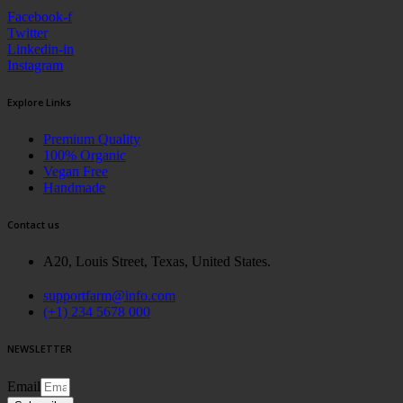
Facebook-f
Twitter
Linkedin-in
Instagram
Explore Links
Premium Quality
100% Organic
Vegan Free
Handmade
Contact us
A20, Louis Street, Texas, United States.
supportfarm@info.com
(+1) 234 5678 000
NEWSLETTER
Email