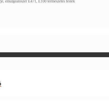
rje, emulgeálószer E471, E100 természetes festék
ó