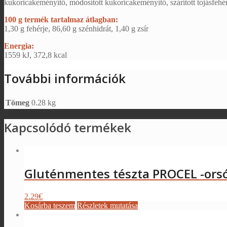
kukoricakeményítő, módosított kukoricakeményítő, szárított tojásfehé
100 g termék tartalmaz átlagban:
1,30 g fehérje, 86,60 g szénhidrát, 1,40 g zsír
Energia:
1559 kJ, 372,8 kcal
További információk
Tömeg
0.28 kg
Kapcsolódó termékek
Gluténmentes tészta PROCEL -ors
2.29
€
Kosárba teszem
Részletek mutatása