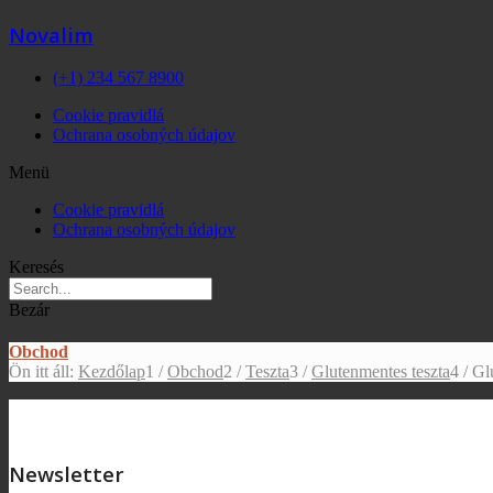
Novalim
(+1) 234 567 8900
Cookie pravidlá
Ochrana osobných údajov
Menü
Cookie pravidlá
Ochrana osobných údajov
Keresés
Bezár
Obchod
Ön itt áll:
Kezdőlap
1
/
Obchod
2
/
Teszta
3
/
Glutenmentes teszta
4
/
Gl
Newsletter