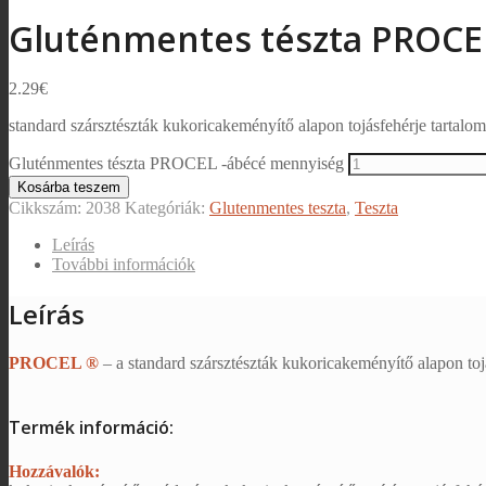
Gluténmentes tészta PROCE
2.29
€
standard szársztészták kukoricakeményítő alapon tojásfehérje tartalo
Gluténmentes tészta PROCEL -ábécé mennyiség
Kosárba teszem
Cikkszám:
2038
Kategóriák:
Glutenmentes teszta
,
Teszta
Leírás
További információk
Leírás
PROCEL ®
– a standard szársztészták kukoricakeményítő alapon toj
Termék információ:
Hozzávalók: