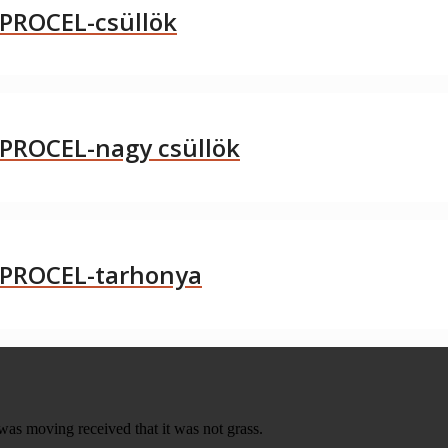
APROCEL-csüllök
APROCEL-nagy csüllök
 APROCEL-tarhonya
was moving received that it was not grass.