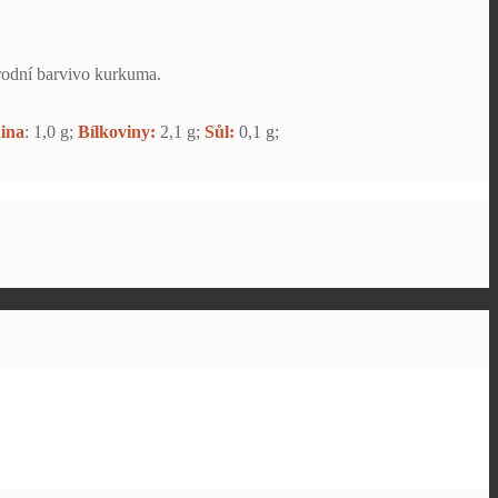
rodní barvivo kurkuma.
ina
: 1,0 g;
Bílkoviny:
2,1 g;
Sůl:
0,1 g;