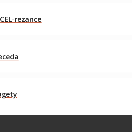
OCEL-rezance
beceda
agety