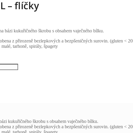
 – flíčky
a bázi kukuřičného škrobu s obsahem vaječného bílku.
yrobena z přirozeně bezlepkových a bezpšeničných surovin. (gluten < 
 malé, tarhoně, spirály, špagety
ázi kukuřičného škrobu s obsahem vaječného bílku.
yrobena z přirozeně bezlepkových a bezpšeničných surovin. (gluten < 
 malé, tarhoně, spirály, špagety