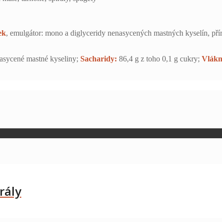
ek
, emulgátor: mono a diglyceridy nenasycených mastných kyselín, pří
nasycené mastné kyseliny;
Sacharidy:
86,4 g z toho 0,1 g cukry;
Vlákn
rály