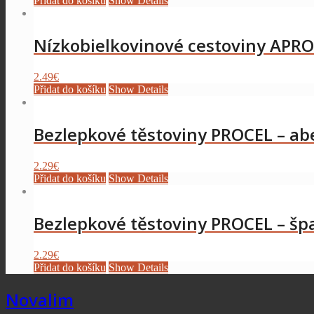
Přidat do košíku
Show Details
Nízkobielkovinové cestoviny APR
2.49
€
Přidat do košíku
Show Details
Bezlepkové těstoviny PROCEL – a
2.29
€
Přidat do košíku
Show Details
Bezlepkové těstoviny PROCEL – šp
2.29
€
Přidat do košíku
Show Details
Novalim