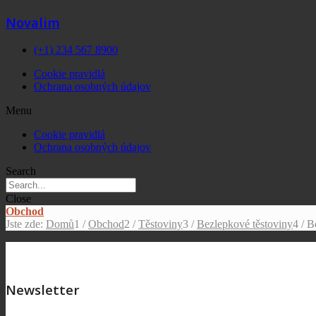
Novalim
(+1) 234 567 8900
Cookie pravidlá
Ochrana osobných údajov
Menu
Cookie pravidlá
Ochrana osobných údajov
Search
Close
Obchod
Jste zde:
Domů
1
/
Obchod
2
/
Těstoviny
3
/
Bezlepkové těstoviny
4
/
B
Newsletter