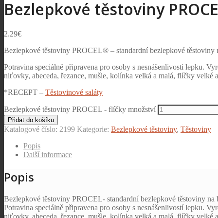
Bezlepkové těstoviny PROCEL
2.29
€
Bezlepkové těstoviny PROCEL® – standardní bezlepkové těstoviny n
Potravina speciálně připravena pro osoby s nesnášenlivostí lepku. V
niťovky, abeceda, řezance, mušle, kolínka velká a malá, flíčky velké a
*RECEPT –
Těstovinové saláty
Bezlepkové těstoviny PROCEL - flíčky množství
Přidat do košíku
Katalogové číslo:
2199
Kategorie:
Bezlepkové těstoviny
,
Těstoviny
Popis
Další informace
Popis
Bezlepkové těstoviny PROCEL- standardní bezlepkové těstoviny na b
Potravina speciálně připravena pro osoby s nesnášenlivostí lepku. V
niťovky, abeceda, řezance, mušle, kolínka velká a malá, flíčky velké a