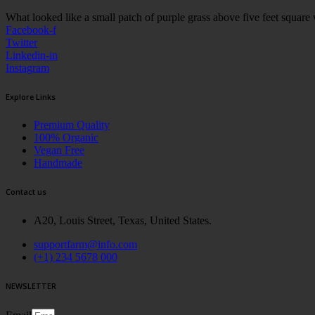
What looked like a small patch of purple grass above five feet square 
Facebook-f
Twitter
Linkedin-in
Instagram
Explore Links
Premium Quality
100% Organic
Vegan Free
Handmade
Contact us
A20, Louis Street, Texas, United States.
supportfarm@info.com
(+1) 234 5678 000
NEWSLETTER