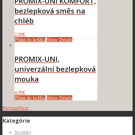
PROMIX-UNI KOMFORT,
bezlepková směs na
chléb
2.99
€
Přidat do košíku
Show Details
PROMIX-UNI,
univerzální bezlepková
mouka
4.99
€
Přidat do košíku
Show Details
Previous
Next
Kategórie
Novinky