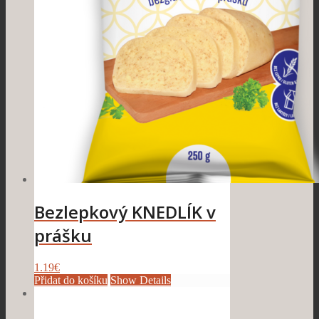
Bezlepkový KNEDLÍK v
prášku
1.19
€
Přidat do košíku
Show Details