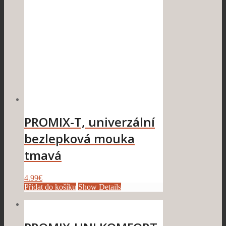
PROMIX-T, univerzální
bezlepková mouka
tmavá
4.99
€
Přidat do košíku
Show Details