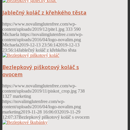
Jablečný koláč z křehkého těsta
https://www.novalimglutenfree.com/wp-
content/uploads/2019/12/pite1.jpg
333
590
Michaela
https://novalimglutenfree.com/wp-
content/uploads/2016/04/logo-novalim.png
Michaela
2019-12-13 23:56:14
2019-12-13
23:56:14
Jablečný koláč z křehkého těsta
Bezlepkový piškotový koláč s
ovocem
https://www.novalimglutenfree.com/wp-
content/uploads/2019/11/piskot_crop.jpg
738
1327
marketing
https://novalimglutenfree.com/wp-
content/uploads/2016/04/logo-novalim.png
marketing
2019-11-28 16:06:03
2019-11-29
12:07:37
Bezlepkový piškotový koláč s ovocem