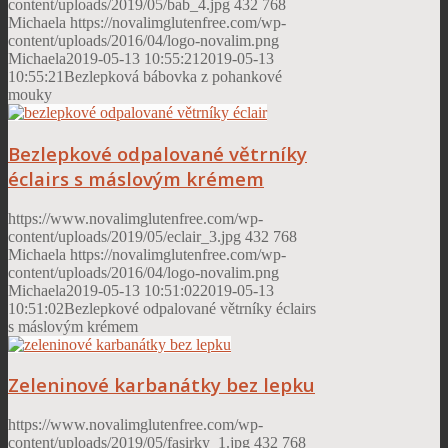
content/uploads/2019/05/bab_4.jpg
432
768
Michaela
https://novalimglutenfree.com/wp-
content/uploads/2016/04/logo-novalim.png
Michaela
2019-05-13 10:55:21
2019-05-13
10:55:21
Bezlepková bábovka z pohankové
mouky
Bezlepkové odpalované větrníky
éclairs s máslovým krémem
https://www.novalimglutenfree.com/wp-
content/uploads/2019/05/eclair_3.jpg
432
768
Michaela
https://novalimglutenfree.com/wp-
content/uploads/2016/04/logo-novalim.png
Michaela
2019-05-13 10:51:02
2019-05-13
10:51:02
Bezlepkové odpalované větrníky éclairs
s máslovým krémem
Zeleninové karbanátky bez lepku
https://www.novalimglutenfree.com/wp-
content/uploads/2019/05/fasirky_1.jpg
432
768