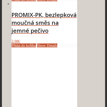
PROMIX-PK, bezlepková
moučná směs na
jemné pečivo
3.98
€
Přidat do košíku
Show Details