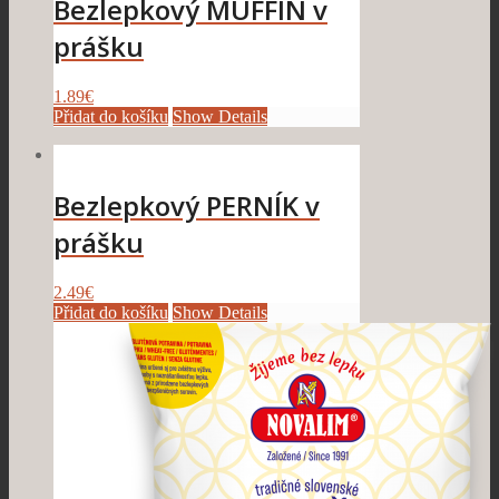
Bezlepkový MUFFIN v
prášku
1.89
€
Přidat do košíku
Show Details
Bezlepkový PERNÍK v
prášku
2.49
€
Přidat do košíku
Show Details