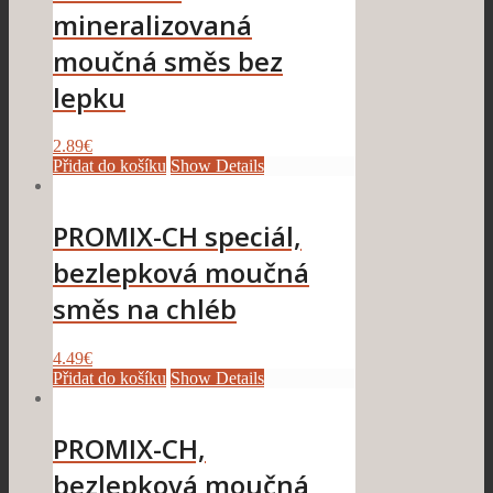
mineralizovaná
moučná směs bez
lepku
2.89
€
Přidat do košíku
Show Details
PROMIX-CH speciál,
bezlepková moučná
směs na chléb
4.49
€
Přidat do košíku
Show Details
PROMIX-CH,
bezlepková moučná