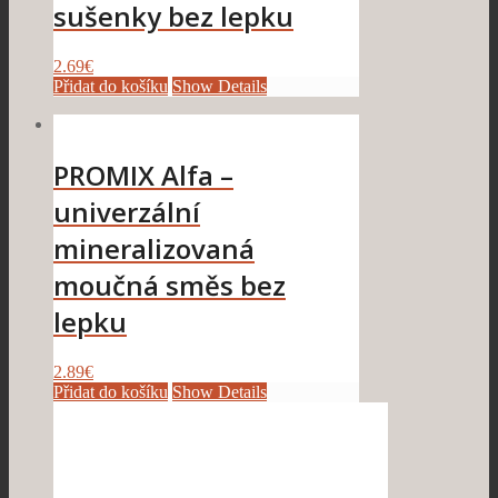
sušenky bez lepku
2.69
€
Přidat do košíku
Show Details
PROMIX Alfa –
univerzální
mineralizovaná
moučná směs bez
lepku
2.89
€
Přidat do košíku
Show Details