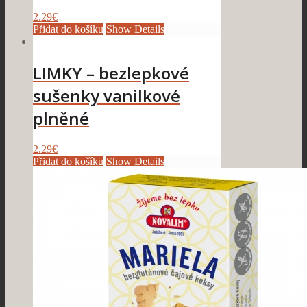
2.29
€
Přidat do košíku
Show Details
LIMKY – bezlepkové
sušenky vanilkové
plněné
2.29
€
Přidat do košíku
Show Details