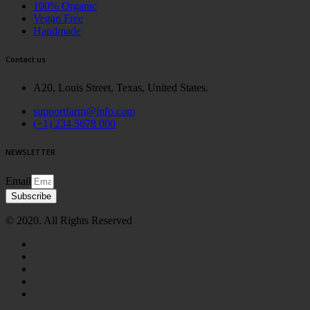
100% Organic
Vegan Free
Handmade
Contact us
A20, Louis Street, Texas, United States.
supportfarm@info.com
(+1) 234 5678 000
NEWSLETTER
Email
Subscribe
© 2020. All Rights Reserved