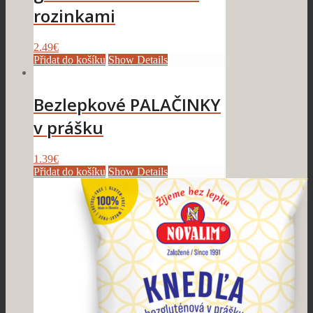
rozinkami
2.49
€
Přidat do košíku
Show Details
Bezlepkové PALAČINKY
v prášku
1.39
€
Přidat do košíku
Show Details