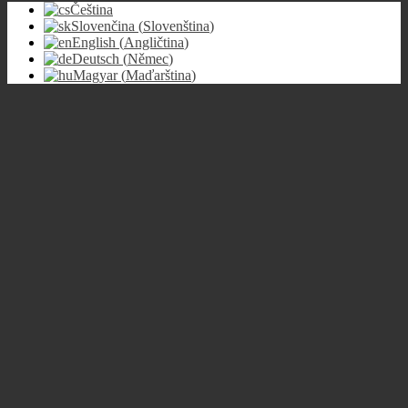
Čeština
Slovenčina
(
Slovenština
)
English
(
Angličtina
)
Deutsch
(
Němec
)
Magyar
(
Maďarština
)