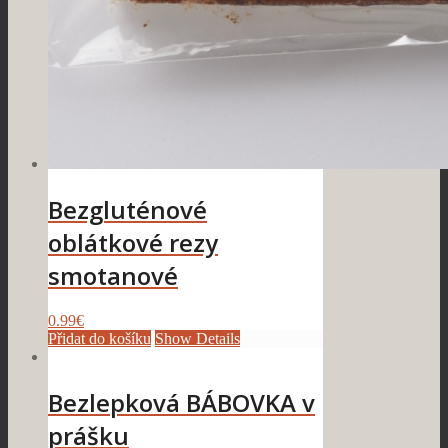
Bezgluténové
oblátkové rezy
smotanové
0.99
€
Přidat do košíku
Show Details
Bezlepková BÁBOVKA v
prášku