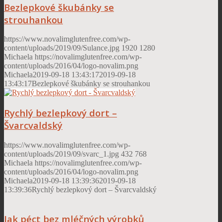
Bezlepkové škubánky se
strouhankou
https://www.novalimglutenfree.com/wp-
content/uploads/2019/09/Sulance.jpg
1920
1280
Michaela
https://novalimglutenfree.com/wp-
content/uploads/2016/04/logo-novalim.png
Michaela
2019-09-18 13:43:17
2019-09-18
13:43:17
Bezlepkové škubánky se strouhankou
Rychlý bezlepkový dort –
Švarcvaldský
https://www.novalimglutenfree.com/wp-
content/uploads/2019/09/svarc_1.jpg
432
768
Michaela
https://novalimglutenfree.com/wp-
content/uploads/2016/04/logo-novalim.png
Michaela
2019-09-18 13:39:36
2019-09-18
13:39:36
Rychlý bezlepkový dort – Švarcvaldský
Jak péct bez mléčných výrobků