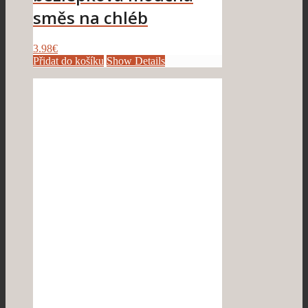
směs na chléb
3.98
€
Přidat do košíku
Show Details