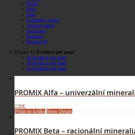
Name
Price
Date
Popularity (sales)
Average rating
Relevance
Random
Product ID
Display
15 Products per page
15 Products per page
30 Products per page
45 Products per page
PROMIX Alfa – univerzální minera
2.89
€
Přidat do košíku
Show Details
PROMIX Beta – racionální minera