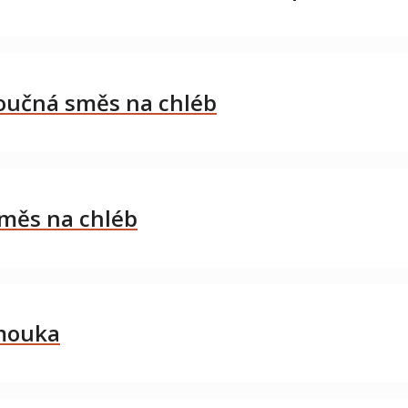
oučná směs na chléb
měs na chléb
 mouka