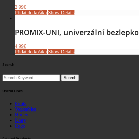
2.99
€
Přidat do košíku
Show Details
PROMIX-UNI, univerzální bezlepk
4.99
€
Přidat do košíku
Show Details
Search
Search
Useful Links
Fruits
Vegetables
Honey
Dairy
Eggs
Related Products