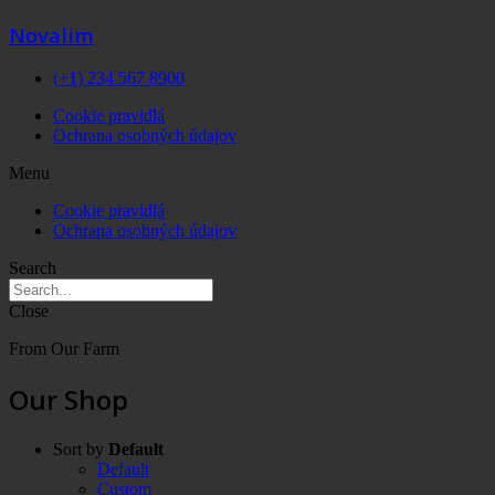
Novalim
(+1) 234 567 8900
Cookie pravidlá
Ochrana osobných údajov
Menu
Cookie pravidlá
Ochrana osobných údajov
Search
Close
From Our Farm
Our Shop
Sort by
Default
Default
Custom