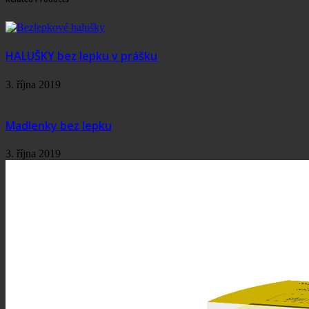
HALUŠKY bez lepku v prášku
3. října 2019
Madlenky bez lepku
3. října 2019