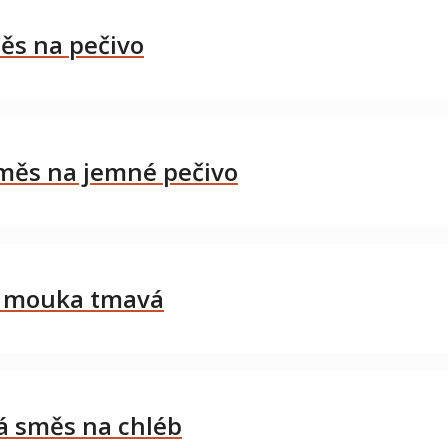
ěs na pečivo
měs na jemné pečivo
á mouka tmavá
 směs na chléb